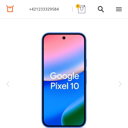
0
+421233329584