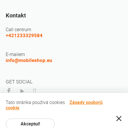
Kontakt
Call centrum
+421233329584
E-mailem
info@mobileshop.eu
GET SOCIAL
Tato stránka používá cookies.
Zásady souborů
cookie
autorská práva © 2010-2026 MobileShop.eu. Všechna práva vyhrazena.
Akceptui!
Všechny obrázky produktů na webu jsou majetkem společnosti