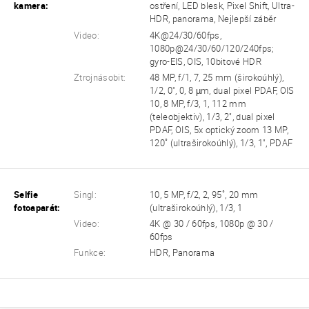
kamera:
ostření, LED blesk, Pixel Shift, Ultra-
HDR, panorama, Nejlepší záběr
Video:
4K@24/30/60fps,
1080p@24/30/60/120/240fps;
gyro-EIS, OIS, 10bitové HDR
Ztrojnásobit:
48 MP, f/1, 7, 25 mm (širokoúhlý),
1/2, 0", 0, 8 µm, dual pixel PDAF, OIS
10, 8 MP, f/3, 1, 112 mm
(teleobjektiv), 1/3, 2", dual pixel
PDAF, OIS, 5x optický zoom 13 MP,
120˚ (ultraširokoúhlý), 1/3, 1", PDAF
Selfie
Singl:
10, 5 MP, f/2, 2, 95˚, 20 mm
fotoaparát:
(ultraširokoúhlý), 1/3, 1
Video:
4K @ 30 / 60fps, 1080p @ 30 /
60fps
Funkce:
HDR, Panorama