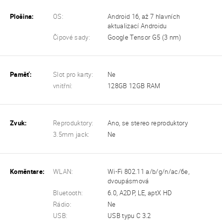
Plošina:
OS:
Android 16, až 7 hlavních
aktualizací Androidu
Čipové sady:
Google Tensor G5 (3 nm)
Paměť:
Slot pro karty:
Ne
vnitřní:
128GB 12GB RAM
Zvuk:
Reproduktory:
Ano, se stereo reproduktory
3.5mm jack:
Ne
Koměntare:
WLAN:
Wi-Fi 802.11 a/b/g/n/ac/6e,
dvoupásmová
Bluetooth:
6.0, A2DP, LE, aptX HD
Rádio:
Ne
USB:
USB typu C 3.2