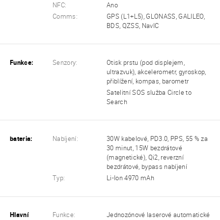
NFC:
Ano
Comms:
GPS (L1+L5), GLONASS, GALILEO,
BDS, QZSS, NavIC
Funkce:
Senzory:
Otisk prstu (pod displejem,
ultrazvuk), akcelerometr, gyroskop,
přiblížení, kompas, barometr
Satelitní SOS služba Circle to
Search
bateria:
Nabíjení:
30W kabelové, PD3.0, PPS, 55 % za
30 minut, 15W bezdrátové
(magnetické), Qi2, reverzní
bezdrátové, bypass nabíjení
Typ:
Li-Ion 4970 mAh
Hlavní
Funkce:
Jednozónové laserové automatické