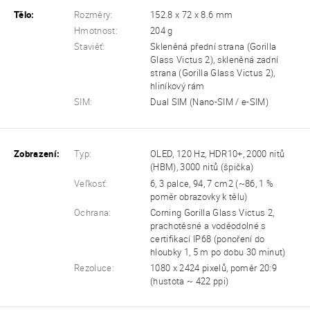
Tělo:
Rozměry:
152.8 x 72 x 8.6 mm
Hmotnost:
204 g
Staviěť:
Skleněná přední strana (Gorilla
Glass Victus 2), skleněná zadní
strana (Gorilla Glass Victus 2),
hliníkový rám
SIM:
Dual SIM (Nano-SIM / e-SIM)
Zobrazení:
Typ:
OLED, 120 Hz, HDR10+, 2000 nitů
(HBM), 3000 nitů (špička)
Veľkosť:
6, 3 palce, 94, 7 cm2 (~86, 1 %
poměr obrazovky k tělu)
Ochrana:
Corning Gorilla Glass Victus 2,
prachotěsné a voděodolné s
certifikací IP68 (ponoření do
hloubky 1, 5 m po dobu 30 minut)
Rezoluce:
1080 x 2424 pixelů, poměr 20:9
(hustota ~ 422 ppi)