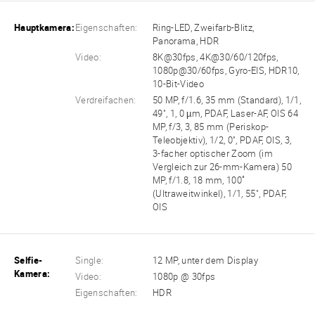
Hauptkamera:
Eigenschaften:
Ring-LED, Zweifarb-Blitz,
Panorama, HDR
Video:
8K@30fps, 4K@30/60/120fps,
1080p@30/60fps, Gyro-EIS, HDR10,
10-Bit-Video
Verdreifachen:
50 MP, f/1.6, 35 mm (Standard), 1/1,
49", 1, 0 µm, PDAF, Laser-AF, OIS 64
MP, f/3, 3, 85 mm (Periskop-
Teleobjektiv), 1/2, 0", PDAF, OIS, 3,
3-facher optischer Zoom (im
Vergleich zur 26-mm-Kamera) 50
MP, f/1.8, 18 mm, 100˚
(Ultraweitwinkel), 1/1, 55", PDAF,
OIS
Selfie-
Single:
12 MP, unter dem Display
Kamera:
Video:
1080p @ 30fps
Eigenschaften:
HDR