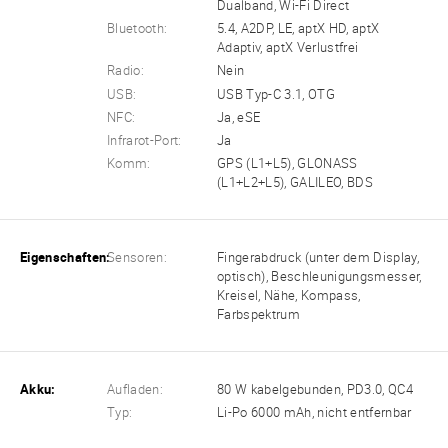
Dualband, Wi-Fi Direct
Bluetooth:
5.4, A2DP, LE, aptX HD, aptX
Adaptiv, aptX Verlustfrei
Radio:
Nein
USB:
USB Typ-C 3.1, OTG
NFC:
Ja, eSE
Infrarot-Port:
Ja
Komm:
GPS (L1+L5), GLONASS
(L1+L2+L5), GALILEO, BDS
Eigenschaften:
Sensoren:
Fingerabdruck (unter dem Display,
optisch), Beschleunigungsmesser,
Kreisel, Nähe, Kompass,
Farbspektrum
Akku:
Aufladen:
80 W kabelgebunden, PD3.0, QC4
Typ:
Li-Po 6000 mAh, nicht entfernbar