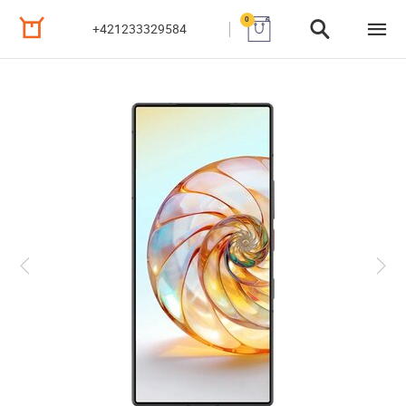
0
+421233329584