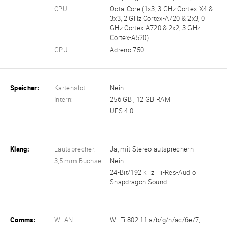
CPU:
Octa-Core (1x3, 3 GHz Cortex-X4 &
3x3, 2 GHz Cortex-A720 & 2x3, 0
GHz Cortex-A720 & 2x2, 3 GHz
Cortex-A520)
GPU:
Adreno 750
Speicher:
Kartenslot:
Nein
Intern:
256 GB , 12 GB RAM
UFS 4.0
Klang:
Lautsprecher:
Ja, mit Stereolautsprechern
3,5 mm Buchse:
Nein
24-Bit/192 kHz Hi-Res-Audio
Snapdragon Sound
Comms:
WLAN:
Wi-Fi 802.11 a/b/g/n/ac/6e/7,