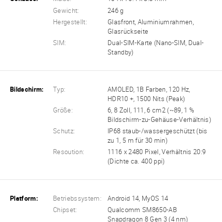
Gewicht:
246 g
Hergestellt:
Glasfront, Aluminiumrahmen,
Glasrückseite
SIM:
Dual-SIM-Karte (Nano-SIM, Dual-
Standby)
Bildschirm:
Typ:
AMOLED, 1B Farben, 120 Hz,
HDR10 +, 1500 Nits (Peak)
Größe:
6, 8 Zoll, 111, 6 cm2 (~89, 1 %
Bildschirm-zu-Gehäuse-Verhältnis)
Schutz:
IP68 staub-/wassergeschützt (bis
zu 1, 5 m für 30 min)
Resoution:
1116 x 2480 Pixel, Verhältnis 20:9
(Dichte ca. 400 ppi)
Platform:
Betriebssystem:
Android 14, MyOS 14
Chipset:
Qualcomm SM8650-AB
Snapdragon 8 Gen 3 (4 nm)