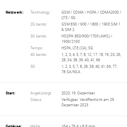
Netzwerk:
Technology:
GSM / CDMA / HSPA / CDMA2000 /
LTE / 5G
2G bands:
GSM 850 / 900 / 1800 / 1900 SIM 1
& SIM 2
3G bands:
HSDPA 850/900/1700 (AWS) /
1900/2100
Tempo:
HSPA, LTE (CA), 5G
4G bands:
1, 2, 3, 4, 5, 7, 8, 12, 17, 18, 19, 20, 26,
28, 34, 38, 39, 40, 41, 66
5G:
1, 2, 3, 5, 7, 8, 28, 38, 40, 41, 66, 77,
78 SA/NSA
Start:
Angekündigt:
2023, 19. Dezember
Status:
Verfügbar. Veröffentlicht am 29.
Dezember 2023
Gehäuse:
Maße:
164 x 76.4 x 8.8 mm