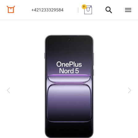
0
+421233329584