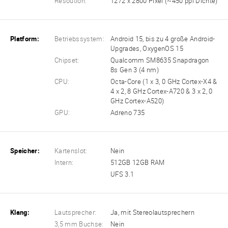
Resoution:
1272 x 2800 Pixel (~450 ppi Dichte)
Platform:
Betriebssystem:
Android 15, bis zu 4 große Android-
Upgrades, OxygenOS 15
Chipset:
Qualcomm SM8635 Snapdragon
8s Gen 3 (4 nm)
CPU:
Octa-Core (1 x 3, 0 GHz Cortex-X4 &
4 x 2, 8 GHz Cortex-A720 & 3 x 2, 0
GHz Cortex-A520)
GPU:
Adreno 735
Speicher:
Kartenslot:
Nein
Intern:
512GB 12GB RAM
UFS 3.1
Klang:
Lautsprecher:
Ja, mit Stereolautsprechern
3,5 mm Buchse:
Nein