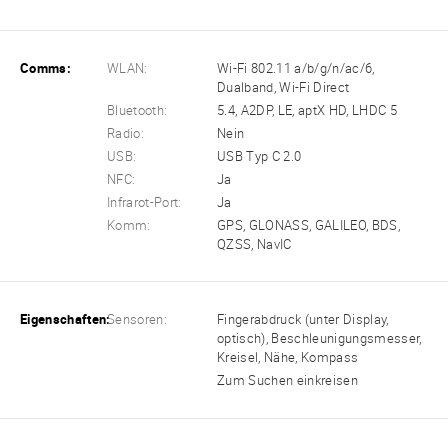
Comms:
WLAN:
Wi-Fi 802.11 a/b/g/n/ac/6,
Dualband, Wi-Fi Direct
Bluetooth:
5.4, A2DP, LE, aptX HD, LHDC 5
Radio:
Nein
USB:
USB Typ C 2.0
NFC:
Ja
Infrarot-Port:
Ja
Komm:
GPS, GLONASS, GALILEO, BDS,
QZSS, NavIC
Eigenschaften:
Sensoren:
Fingerabdruck (unter Display,
optisch), Beschleunigungsmesser,
Kreisel, Nähe, Kompass
Zum Suchen einkreisen