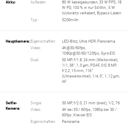
Akku:
Aufladen:
80 W kabelgebunden, 33 W PPS, 18
W PD, 100 % in nur 54 Min., 5 W
rückwärts verkabelt, Bypass-Laden
Typ:
5200mAh
Hauptkamera:
Eigenschaften:
LED-Blitz, Ultra HDR, Panorama
Video:
4K@30/60fps,
1080p@30/60/120fps, Gyro-EIS
Dual:
50 MP, f/1.8, 24 mm (Weitwinkel),
1/1, 56", 1, 0 µm, PDAF, OIS 8 MP,
f/2.2, 15 mm, 116˚
(Ultraweitwinkel), 1/4, 0", 1, 12 µm,
AF
Selfie-
Single:
50 MP, f/2.0, 21 mm (breit), 1/2, 76
Kamera:
Video:
4K bei 30 / 60fps, 1080p bei 30 /
60fps; Kreisel-EIS
Eigenschaften:
Panorama