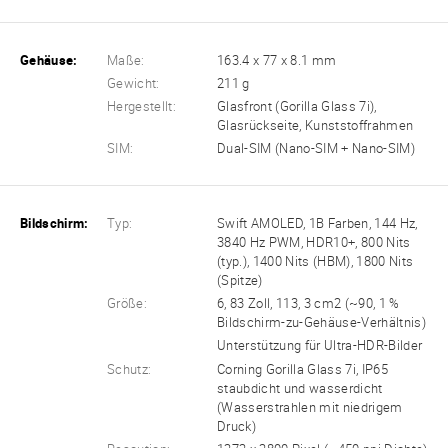
Gehäuse:
Maße:
163.4 x 77 x 8.1 mm
Gewicht:
211 g
Hergestellt:
Glasfront (Gorilla Glass 7i),
Glasrückseite, Kunststoffrahmen
SIM:
Dual-SIM (Nano-SIM + Nano-SIM)
Bildschirm:
Typ:
Swift AMOLED, 1B Farben, 144 Hz,
3840 Hz PWM, HDR10+, 800 Nits
(typ.), 1400 Nits (HBM), 1800 Nits
(Spitze)
Größe:
6, 83 Zoll, 113, 3 cm2 (~90, 1 %
Bildschirm-zu-Gehäuse-Verhältnis)
Unterstützung für Ultra-HDR-Bilder
Schutz:
Corning Gorilla Glass 7i, IP65
staubdicht und wasserdicht
(Wasserstrahlen mit niedrigem
Druck)