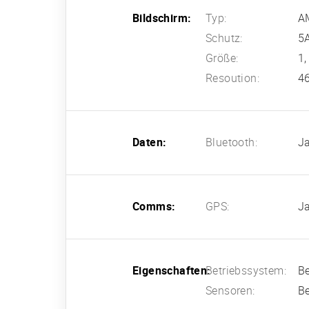
Bildschirm:
Typ:
A
Schutz:
5
Größe:
1,
Resoution:
46
Daten:
Bluetooth:
J
Comms:
GPS:
J
Eigenschaften:
Betriebssystem:
Be
Sensoren:
B