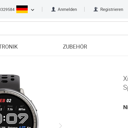
Anmelden
Registrieren
3329584
TRONIK
ZUBEHÖR
X
S
N