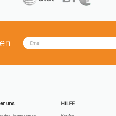
ren
er uns
HILFE