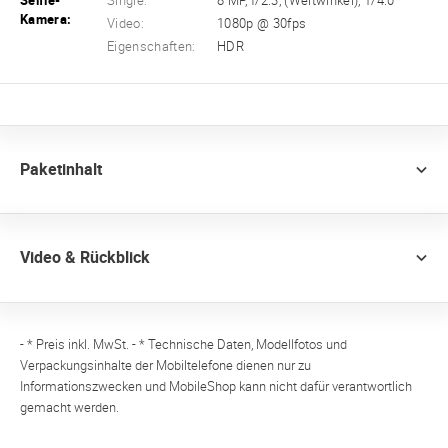
Selfie-
Single:
8 MP, f/2.3, (Weitwinkel), 1/4.0
Kamera:
Video:
1080p @ 30fps
Eigenschaften:
HDR
Paketinhalt
Video & Rückblick
- * Preis inkl. MwSt. - * Technische Daten, Modellfotos und
Verpackungsinhalte der Mobiltelefone dienen nur zu
Informationszwecken und MobileShop kann nicht dafür verantwortlich
gemacht werden.