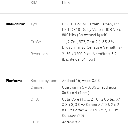
SIM:
Nein
Bildschirm:
Typ:
IPS-LCD, 68 Milliarden Farben, 144
Hz, HDR10, Dolby Vision, HDR Vivid,
800 Nits (Spitzenhelligkeit)
Größe:
11, 2 Zoll, 373, 7 cm2 (~85, 8 %
Bildschirm-zu-Gehäuse-Verhältnis)
Resoution:
2136 x 3200 Pixel, Verhältnis 3:2
(Dichte ca. 344 ppi)
Platform:
Betriebssystem:
Android 16, HyperOS 3
Chipset:
Qualcomm SM8735 Snapdragon
8s Gen 4 (4 nm)
CPU:
Octa-Core (1 x 3, 21 GHz Cortex-X4
& 3 x 3, 0 GHz Cortex-A720 & 2 x 2,
8 GHz Cortex-A720 & 2 x 2, 0 GHz
Cortex-A720)
GPU:
Adreno 825