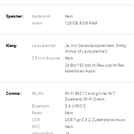
Speicher:
Kartenslot:
Nein
Intern:
128 GB, 8 GB RAM
Klang:
Lautsprecher:
Ja, mit Stereolautsprechern, Dolby
Atmos (4 Lautsprecher)
3,5 mm Buchse:
Nein
24-Bit/192 kHz Hi-Res und Hi-Res
kabelloses Audio
Comms:
WLAN:
Wi-Fi 802.11 a/b/g/n/ac/6/7,
Dualband, Wi-Fi Direct
Bluetooth:
5.4, LHDC 5
Radio:
Nein
USB:
USB Typ-C 3.2, Zubehöranschluss
NFC:
Nein
Infrarot-Port:
Ja