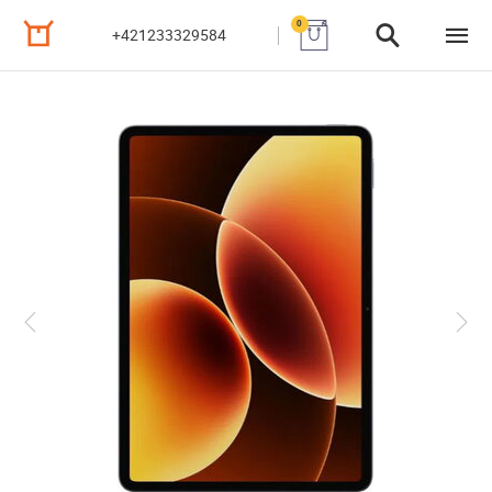
0
+421233329584