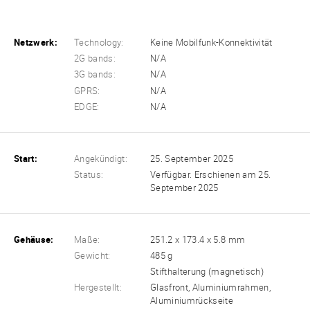
Netzwerk:
Technology:
Keine Mobilfunk-Konnektivität
2G bands:
N/A
3G bands:
N/A
GPRS:
N/A
EDGE:
N/A
Start:
Angekündigt:
25. September 2025
Status:
Verfügbar. Erschienen am 25.
September 2025
Gehäuse:
Maße:
251.2 x 173.4 x 5.8 mm
Gewicht:
485 g
Stifthalterung (magnetisch)
Hergestellt:
Glasfront, Aluminiumrahmen,
Aluminiumrückseite