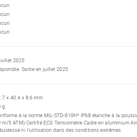
ucun
ucun
ucun
ucun
juillet 2025
sponible. Sortie en juillet 2025.
.7 x 40.4 x 8.6 mm
0 g
nforme à la norme MIL-STD-810H* IP68 étanche à la poussièr
 m/5 ATM) Certifié ECG Tensiomètre Cadre en aluminium Arm
bustesse ni l'utilisation dans des conditions extrêmes