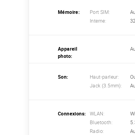
Mémoire:
Port SIM:
A
Interne:
3
Appareil
A
photo:
Son:
Haut-parleur:
O
Jack (3.5mm):
A
Connexions:
WLAN:
Wi
Bluetooth:
5.
Radio:
A