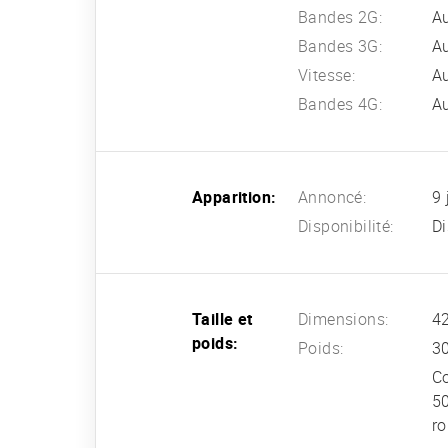
Bandes 2G:
A
Bandes 3G:
A
Vitesse:
A
Bandes 4G:
A
Apparition:
Annoncé:
9 
Disponibilité:
Di
Taille et
Dimensions:
42
poids:
Poids:
3
Co
50
ro