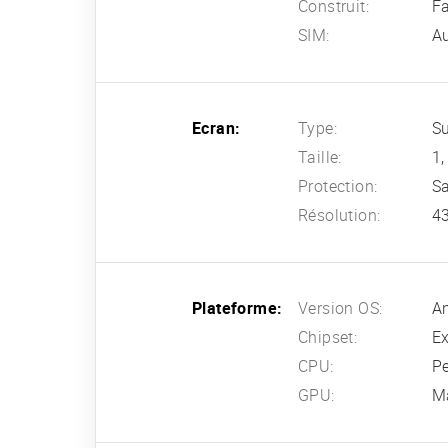
Construit:
Fa
SIM:
A
Ecran:
Type:
Su
Taille:
1,
Protection:
Sa
Résolution:
43
Plateforme:
Version OS:
An
Chipset:
E
CPU:
Pe
GPU:
M