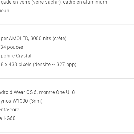
çade en verre (verre saphir), cadre en aluminium
ucun
per AMOLED, 3000 nits (crête)
 34 pouces
pphire Crystal
8 x 438 pixels (densité ~ 327 ppp)
droid Wear OS 6, montre One UI 8
xynos W1000 (3nm)
nta-core
ali-G68