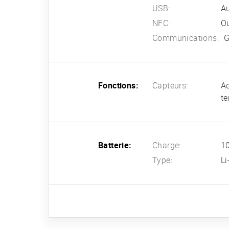
USB:
A
NFC:
O
Communications:
G
Fonctions:
Capteurs:
Ac
te
Batterie:
Charge:
10
Type:
L