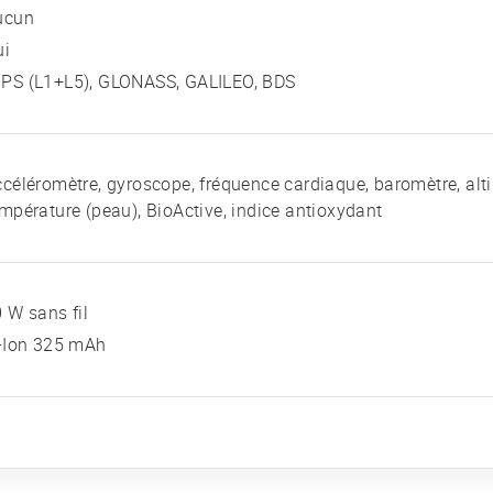
ucun
ui
PS (L1+L5), GLONASS, GALILEO, BDS
céléromètre, gyroscope, fréquence cardiaque, baromètre, alt
mpérature (peau), BioActive, indice antioxydant
 W sans fil
i-Ion 325 mAh