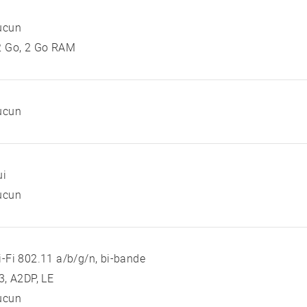
ucun
2 Go, 2 Go RAM
ucun
ui
ucun
-Fi 802.11 a/b/g/n, bi-bande
3, A2DP, LE
ucun