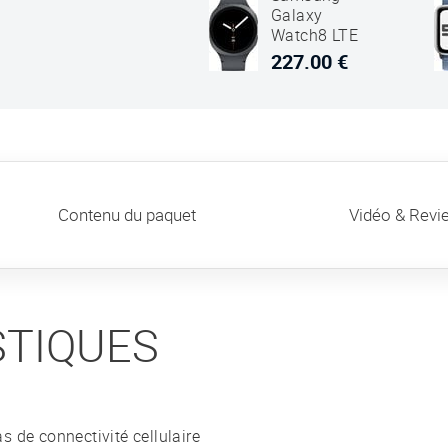
Galaxy
Watch8 LTE
40mm SM-
227.00 €
L325 Noir
Graphite
Contenu du paquet
Vidéo & Revi
STIQUES
s de connectivité cellulaire